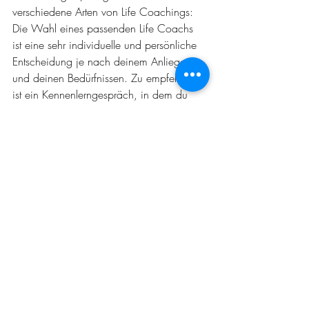
verschiedene Arten von Life Coachings: 
Die Wahl eines passenden Life Coachs 
ist eine sehr individuelle und persönliche 
Entscheidung je nach deinem Anliegen 
und deinen Bedürfnissen. Zu empfehlen 
ist ein Kennenlerngespräch, in dem du 
neben dem Lebenslauf und dem Angebot 
des Life Coachs auch hineinspüren 
kannst, ob die Energie stimmt.
Über die Autorin
Theresa Keller ist somatische Life Coachin 
und Yoga Lehrerin in Berlin. Sie ist die 
Gründerin von within&without berlin, 
ein 
Ort der Ruhe und inneren Entwicklung. 
Erfahre 
hier
 mehr über Theresa.